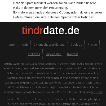
nicht als Spam markiert werden sollen. Dann landen unsere E-
Mails in deinem normalen Posteingang.
Normalerweise findest du diese Option, indem du eine unserer
E-Mails öffnest, die sich in deinem Spam-Ordner befindet.
Login
AGB
Datenschutzerklärung
Cookies
Preise
Affiliates
Impressum
Kontakt
Du musst mindestens 18 Jahre alt sein und in deinem Wohnort die Volljährigkeite
erreicht haben, um von dieser Webseite Gebrauch machen zu können. Alle Models,
Schauspielerinnen/Schauspieler und andere Personen, die in einer visuellen
Darstellung auf dieser Webseite erscheinen oder anderweitig enthalten sind,
waren zum Zeitpunkt der Erstellung solcher Darstellungen über achtzehn Jahre
alt. Sowohl dein Account als auch mögliche explizite Inhalte dürfen nicht an
Minderjährige zugänglich gemacht werden. Weitere Infos findest du hier:
Mehr info
Um diese Webseite zu nutzen, musst du über die rechtliche Handlungsfähigkeit
zur Nutzung der Webseite sowie über einen selbstständigen Zugriff auf deine